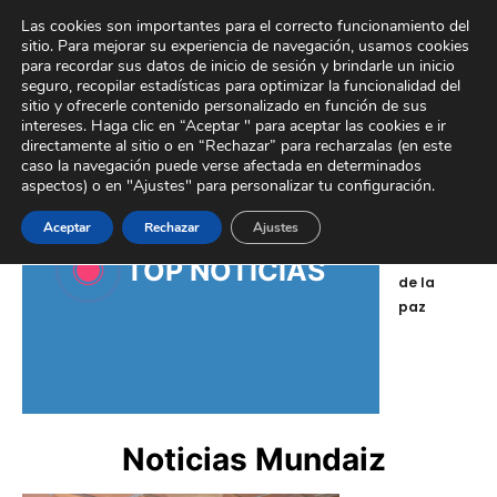
Ir
Tour Virtual
Área Privada
Contacto
Las cookies son importantes para el correcto funcionamiento del
al
sitio. Para mejorar su experiencia de navegación, usamos cookies
contenido
para recordar sus datos de inicio de sesión y brindarle un inicio
seguro, recopilar estadísticas para optimizar la funcionalidad del
sitio y ofrecerle contenido personalizado en función de sus
intereses. Haga clic en “Aceptar " para aceptar las cookies e ir
directamente al sitio o en “Rechazar” para recharzalas (en este
caso la navegación puede verse afectada en determinados
aspectos) o en "Ajustes" para personalizar tu configuración.
Aceptar
Rechazar
Ajustes
Día
Tr
mundial
la
TOP NOTICIAS
de la
ex
paz
or
Noticias Mundaiz