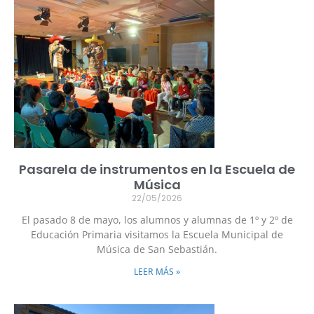
P
P
P
P
á
á
á
á
g
g
g
g
i
i
i
i
n
n
n
n
a
a
a
a
Pasarela de instrumentos en la Escuela de
Música
22/05/2026
El pasado 8 de mayo, los alumnos y alumnas de 1º y 2º de
Educación Primaria visitamos la Escuela Municipal de
Música de San Sebastián.
LEER MÁS »