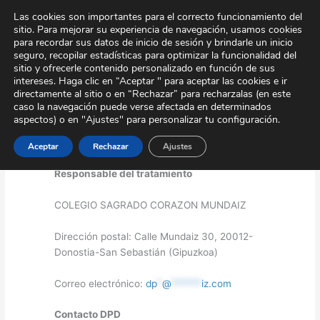
Ir
Tour Virtual
Área Privada
Contacto
Las cookies son importantes para el correcto funcionamiento del
al
sitio. Para mejorar su experiencia de navegación, usamos cookies
contenido
para recordar sus datos de inicio de sesión y brindarle un inicio
seguro, recopilar estadísticas para optimizar la funcionalidad del
sitio y ofrecerle contenido personalizado en función de sus
intereses. Haga clic en “Aceptar " para aceptar las cookies e ir
directamente al sitio o en “Rechazar” para recharzalas (en este
caso la navegación puede verse afectada en determinados
aspectos) o en "Ajustes" para personalizar tu configuración.
Política Privacidad
Aceptar
Rechazar
Ajustes
Responsable del tratamiento
COLEGIO SAGRADO CORAZON MUNDAIZ
Dirección postal: Calle Mundaiz 30, 20012-
Donostia-San Sebastián (Gipuzkoa)
Correo electrónico:
dp
*
@
******
iz.com
Contacto DPD