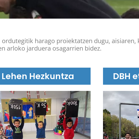
ordutegitik harago proiektatzen dugu, aisiaren, k
en arloko jarduera osagarrien bidez.
Lehen Hezkuntza
DBH e