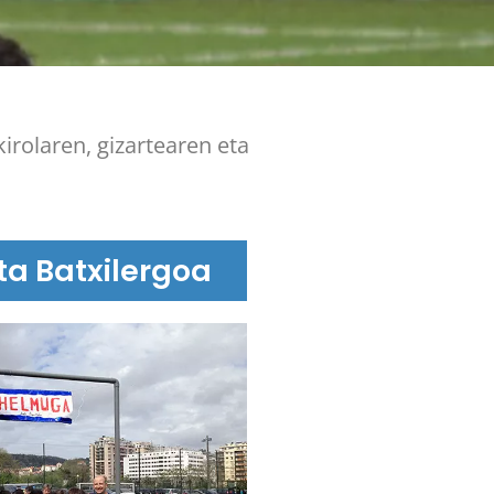
irolaren, gizartearen eta
ta Batxilergoa