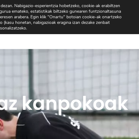
 dezan. Nabigazio-esperientzia hobetzeko, cookie-ak erabiltzen
32 70 02
gurua emateko, estatistikak biltzeko gunearen funtzionaltasuna
teresen arabera. Egin klik "Onartu" botoian cookie-ak onartzeko
o (kasu honetan, nabigazioak eragina izan dezake zenbait
skolaz Kanpokoak
Berriak
Orientazioa
Guri Bur
tsonalizatzeko.
laz kanpokoak