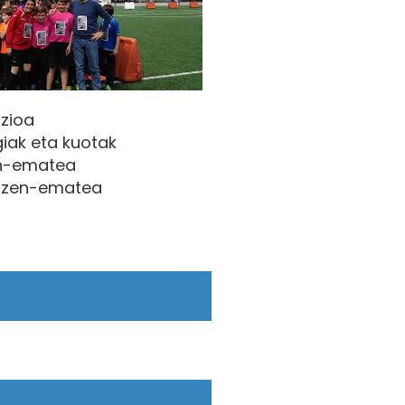
zioa
iak eta kuotak
en-ematea
 Izen-ematea