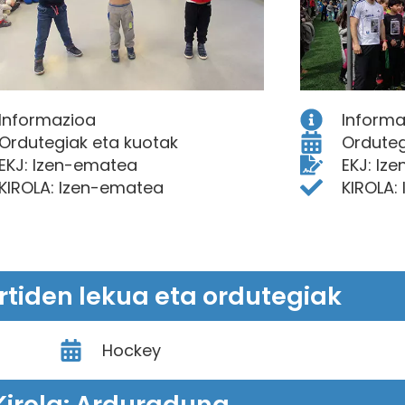
Informazioa
Informa
Ordutegiak eta kuotak
Orduteg
EKJ: Izen-ematea
EKJ: Iz
KIROLA: Izen-ematea
KIROLA:
artiden lekua eta ordutegiak
Hockey
Kirola: Arduraduna