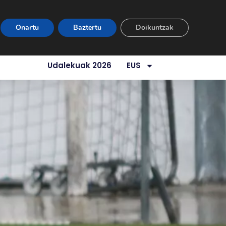
Eremu Pribatua
Harremana
Onartu
Baztertu
Doikuntzak
uz
Zerbitzuak
Urtebeteko Gela
Udalekuak 2026
EUS