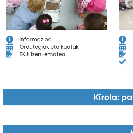
Informazioa
Ordutegiak eta kuotak
EKJ: Izen-ematea
Kirola: p