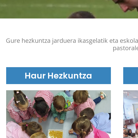
Gure hezkuntza jarduera ikasgelatik eta eskola 
pastoral
Haur Hezkuntza