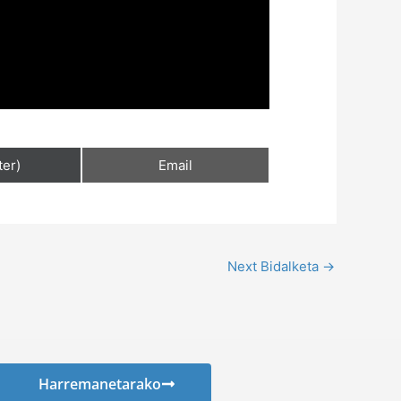
ter)
Email
Next Bidalketa
→
Harremanetarako