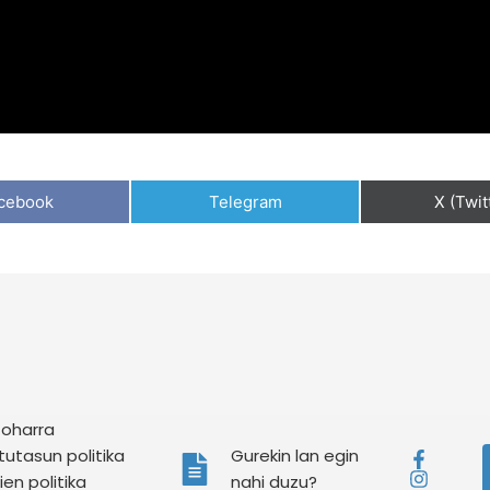
cebook
Telegram
X (Twit
 oharra
tutasun politika
Gurekin lan egin
en politika
nahi duzu?