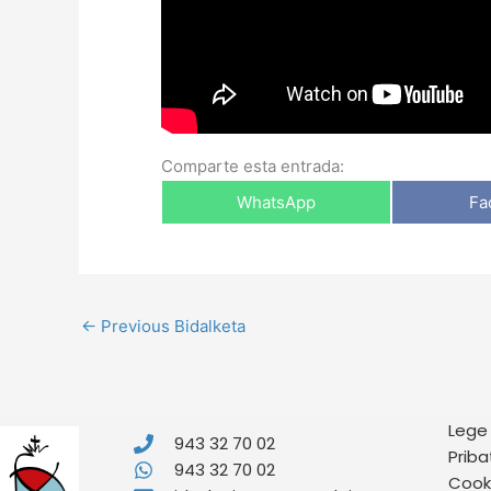
Comparte esta entrada:
WhatsApp
Fa
←
Previous Bidalketa
Lege
943 32 70 02
Priba
943 32 70 02
Cooki