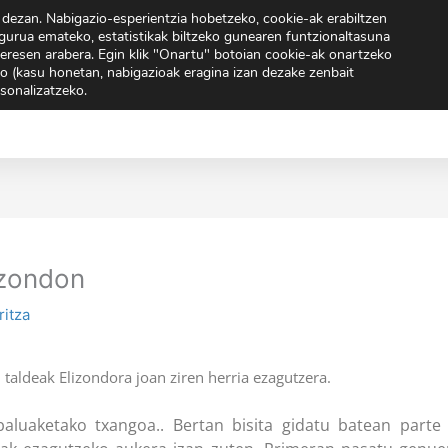
 dezan. Nabigazio-esperientzia hobetzeko, cookie-ak erabiltzen
32 70 02
gurua emateko, estatistikak biltzeko gunearen funtzionaltasuna
teresen arabera. Egin klik "Onartu" botoian cookie-ak onartzeko
o (kasu honetan, nabigazioak eragina izan dezake zenbait
skolaz Kanpokoak
Berriak
Orientazioa
Guri Bur
tsonalizatzeko.
izondon
ritza
 taldeak Elizondora joan ziren herria ezagutzera.
luaketako txangoa.. Bertan bisita gidatu batean parte h