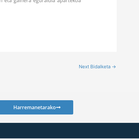
n eta gainera eguraldia apartekoa
Next Bidalketa
→
Harremanetarako