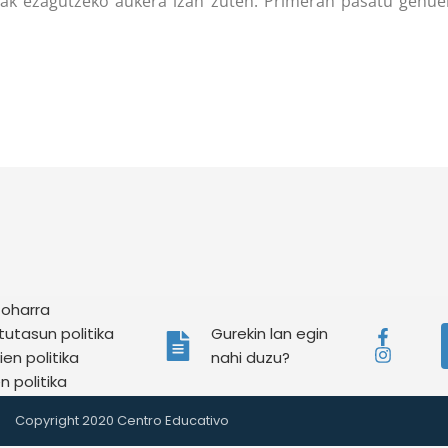
uenak ezagutzeko aukera izan zuten. Primeran pasatu genue
 oharra
tutasun politika
Gurekin lan egin
en politika
nahi duzu?
en politika
Copyright 2020 Centro Educativo