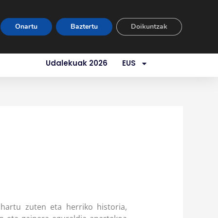
Eremu Pribatua
Harremana
Onartu
Baztertu
Doikuntzak
uz
Zerbitzuak
Urtebeteko Gela
Udalekuak 2026
EUS
artu zuten eta herriko historia,