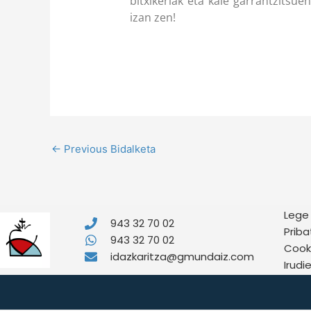
bitxikeriak eta kale garrantzits
izan zen!
←
Previous Bidalketa
Lege
943 32 70 02
Priba
943 32 70 02
Cooki
idazkaritza@gmundaiz.com
Irudi