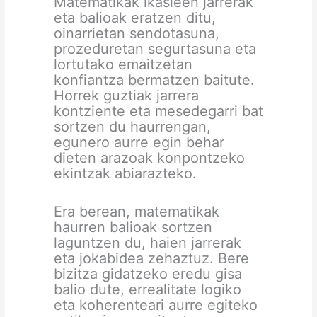
Matematikak ikasleen jarrerak
eta balioak eratzen ditu,
oinarrietan sendotasuna,
prozeduretan segurtasuna eta
lortutako emaitzetan
konfiantza bermatzen baitute.
Horrek guztiak jarrera
kontziente eta mesedegarri bat
sortzen du haurrengan,
egunero aurre egin behar
dieten arazoak konpontzeko
ekintzak abiarazteko.
Era berean, matematikak
haurren balioak sortzen
laguntzen du, haien jarrerak
eta jokabidea zehaztuz. Bere
bizitza gidatzeko eredu gisa
balio dute, errealitate logiko
eta koherenteari aurre egiteko