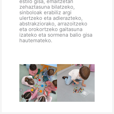
estilo gisa, emaitzetan
zehaztasuna bilatzeko,
sinboloak erabiliz argi
ulertzeko eta adierazteko,
abstrakziorako, arrazoitzeko
eta orokortzeko gaitasuna
izateko eta sormena balio gisa
hautemateko.