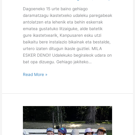
Dagoeneko 15 urte baino gehiago
daramatzagu ikastetxeko udaleku paregabeak
antolatzen eta lehenik eta behin eskerrak
ematea gustatuko litzaiguke, alde batetik
gure ikastetxearik, Kanpusaren esku utzi
baikaitu bere instalazio bikainak eta bestalde,
urtero izaten ditugun ikasle guztiei. MILA
ESKER DENOI! Udalekuko begiraleok udara on
bat opa dizuegu. Gehiago jakiteko…
Read More »
Haur
Hezkuntzako
Uda
2015