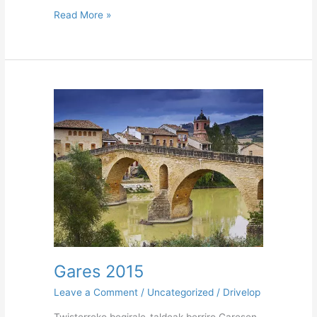
Read More »
Gares
2015
Gares 2015
Leave a Comment
/
Uncategorized
/
Drivelop
Twisterreko begirale-taldeak berriro Garesen