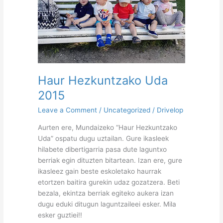
Haur Hezkuntzako Uda
2015
Leave a Comment
/
Uncategorized
/
Drivelop
Aurten ere, Mundaizeko “Haur Hezkuntzako
Uda” ospatu dugu uztailan. Gure ikasleek
hilabete dibertigarria pasa dute laguntxo
berriak egin dituzten bitartean. Izan ere, gure
ikasleez gain beste eskoletako haurrak
etortzen baitira gurekin udaz gozatzera. Beti
bezala, ekintza berriak egiteko aukera izan
dugu eduki ditugun laguntzaileei esker. Mila
esker guztiei!!