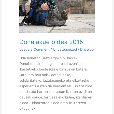
Donejakue bidea 2015
Leave a Comment
/
Uncategorized
/
Drivelop
Uda honetan Batxilergoko bi ikaslek
Donejakue bidea egin dute korazonista
ikastetxeko beste ikasle batzuekin batera.
Jarduera hau adiskidetasuneko,
solidaritateko, lazatasuneko eta elkartzeko
esperientzia izan da beraientzat. Bizitza bide
bat da eta hartan liburuetan ikasten ez diren
gauzak daude, larruazaleko bidea, izerdiaren
bidea… bihotzaren bidea erabiliz ulertzen
ditugunak.