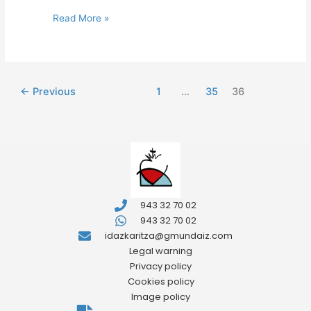
Read More »
←
Previous
1
…
35
36
943 32 70 02
943 32 70 02
idazkaritza@gmundaiz.com
Legal warning
Privacy policy
Cookies policy
Image policy