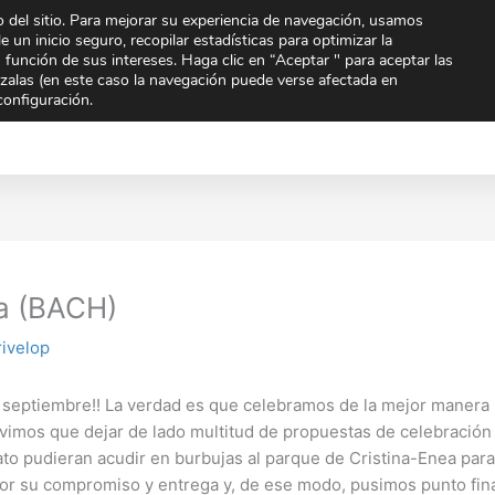
 del sitio. Para mejorar su experiencia de navegación, usamos
To
e un inicio seguro, recopilar estadísticas para optimizar la
n función de sus intereses. Haga clic en “Aceptar " para aceptar las
arzalas (en este caso la navegación puede verse afectada en
Extraescolares
Noticias
Orientación
Quien
configuración.
mpartir
Compartir
Compar
en
en
ta (BACH)
ivelop
eptiembre!! La verdad es que celebramos de la mejor manera po
imos que dejar de lado multitud de propuestas de celebración ,
to pudieran acudir en burbujas al parque de Cristina-Enea para 
 su compromiso y entrega y, de ese modo, pusimos punto final