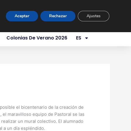
ur Virtual
Área Privada
Contacto
Aceptar
Rechazar
Ajustes
es Somos
Servicios
Aula 1 Año
Colonias De Verano 2026
ES
tir
Compartir
en
sible el bicentenario de la creación de
 el maravilloso equipo de Pastoral se las
realizar un mural colectivo. El alumnado
 a un día espléndido.