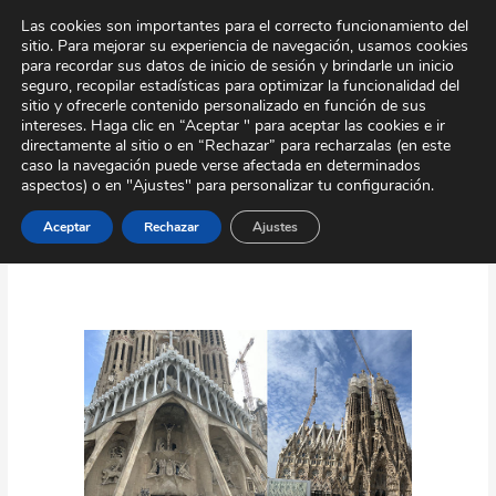
Ir
Tour Virtual
Área Privada
Contacto
Las cookies son importantes para el correcto funcionamiento del
al
sitio. Para mejorar su experiencia de navegación, usamos cookies
contenido
para recordar sus datos de inicio de sesión y brindarle un inicio
seguro, recopilar estadísticas para optimizar la funcionalidad del
sitio y ofrecerle contenido personalizado en función de sus
intereses. Haga clic en “Aceptar " para aceptar las cookies e ir
directamente al sitio o en “Rechazar” para recharzalas (en este
caso la navegación puede verse afectada en determinados
aspectos) o en "Ajustes" para personalizar tu configuración.
Abril 2023
Aceptar
Rechazar
Ajustes
VIAJE
DE
FIN
DE
ESTUDIOS