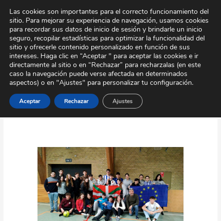
Ir
Tour Virtual
Área Privada
Contacto
Las cookies son importantes para el correcto funcionamiento del
al
sitio. Para mejorar su experiencia de navegación, usamos cookies
contenido
para recordar sus datos de inicio de sesión y brindarle un inicio
seguro, recopilar estadísticas para optimizar la funcionalidad del
sitio y ofrecerle contenido personalizado en función de sus
intereses. Haga clic en “Aceptar " para aceptar las cookies e ir
directamente al sitio o en “Rechazar” para recharzalas (en este
caso la navegación puede verse afectada en determinados
aspectos) o en "Ajustes" para personalizar tu configuración.
Marzo 2023
Aceptar
Rechazar
Ajustes
Intercambio
Alemania/Dinamacar