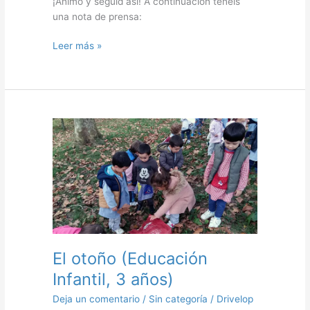
¡Ánimo y seguid así! A continuación tenéis
una nota de prensa:
Leer más »
El
otoño
(Educación
Infantil,
3
años)
El otoño (Educación
Infantil, 3 años)
Deja un comentario
/
Sin categoría
/
Drivelop