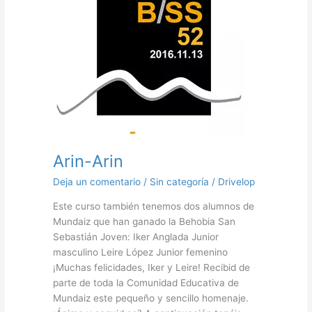
Arin
Arin-Arin
Deja un comentario
/
Sin categoría
/
Drivelop
Este curso también tenemos dos alumnos de
Mundaiz que han ganado la Behobia San
Sebastián Joven: Iker Anglada Junior
masculino Leire López Junior femenino
¡Muchas felicidades, Iker y Leire! Recibid de
parte de toda la Comunidad Educativa de
Mundaiz este pequeño y sencillo homenaje.