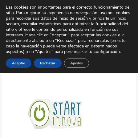
Ir
Tour Virtual
Área Privada
Contacto
Las cookies son importantes para el correcto funcionamiento del
al
sitio. Para mejorar su experiencia de navegación, usamos cookies
contenido
para recordar sus datos de inicio de sesión y brindarle un inicio
seguro, recopilar estadísticas para optimizar la funcionalidad del
sitio y ofrecerle contenido personalizado en función de sus
intereses. Haga clic en “Aceptar " para aceptar las cookies e ir
directamente al sitio o en “Rechazar” para recharzalas (en este
caso la navegación puede verse afectada en determinados
aspectos) o en "Ajustes" para personalizar tu configuración.
Noviembre 2016
Aceptar
Rechazar
Ajustes
StartInnova:
Entrevista
digital
a
Iñigo
Díaz
de