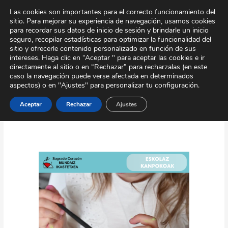
Ir
Tour Virtual
Área Privada
Contacto
Las cookies son importantes para el correcto funcionamiento del
al
sitio. Para mejorar su experiencia de navegación, usamos cookies
contenido
para recordar sus datos de inicio de sesión y brindarle un inicio
seguro, recopilar estadísticas para optimizar la funcionalidad del
sitio y ofrecerle contenido personalizado en función de sus
intereses. Haga clic en “Aceptar " para aceptar las cookies e ir
directamente al sitio o en “Rechazar” para recharzalas (en este
caso la navegación puede verse afectada en determinados
aspectos) o en "Ajustes" para personalizar tu configuración.
Extraescolares
Aceptar
Rechazar
Ajustes
Más
Allá
del
Aula.
El
Valor
de