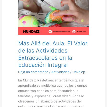
las
Actividades
Extraescolares
en
la
Educación
Integral
Más Allá del Aula. El Valor
de las Actividades
Extraescolares en la
Educación Integral
Deja un comentario
/
Actividades
/
Drivelop
En Mundaiz Ikastetxea, entendemos que el
aprendizaje se multiplica cuando los alumnos
encuentran canales para descubrir sus
talentos y expresar su creatividad. Por eso
ofrecemos un abanico de actividades de
ocio, deportivas, sociales y pastorales que