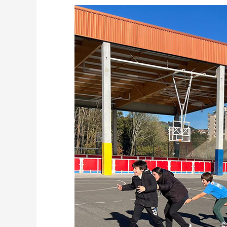
¡Sesiones
de
Educación
Física
en
4
EP!