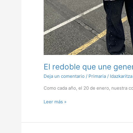
El redoble que une gene
Deja un comentario
/
Primaria
/
Idazkaritza
Como cada año, el 20 de enero, nuestra c
Leer más »