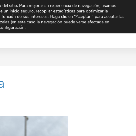
 del sitio. Para mejorar su experiencia de navegación, usamos
To
e un inicio seguro, recopilar estadísticas para optimizar la
n función de sus intereses. Haga clic en “Aceptar " para aceptar las
arzalas (en este caso la navegación puede verse afectada en
Extraescolares
Noticias
Orientación
Quien
configuración.
a