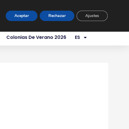
ur Virtual
Área Privada
Contacto
Aceptar
Rechazar
Ajustes
es Somos
Servicios
Aula 1 Año
Colonias De Verano 2026
ES