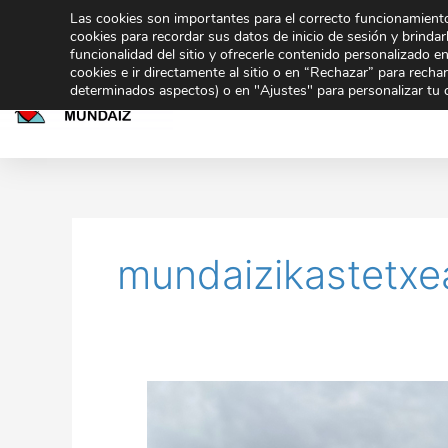
Ir
Las cookies son importantes para el correcto funcionamiento
943 32 70 02
secretaria@gmundaiz.com
al
cookies para recordar sus datos de inicio de sesión y brindarl
funcionalidad del sitio y ofrecerle contenido personalizado e
contenido
cookies e ir directamente al sitio o en “Rechazar” para rech
Inicio
Educación
determinados aspectos) o en "Ajustes" para personalizar tu 
mundaizikastetxe
El
redoble
que