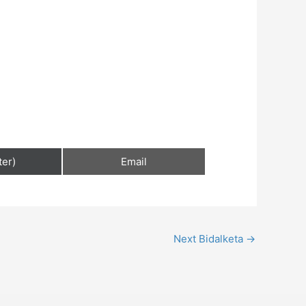
ter)
Email
Next Bidalketa
→