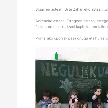
Bigarren astean, Urte Zaharreko astean, u
Azkeneko astean, Erregeen astean, erregeak
familiaren tailerra, Izadi kapitainaren tai
Primerako oporrak pasa ditugu eta hurrengo