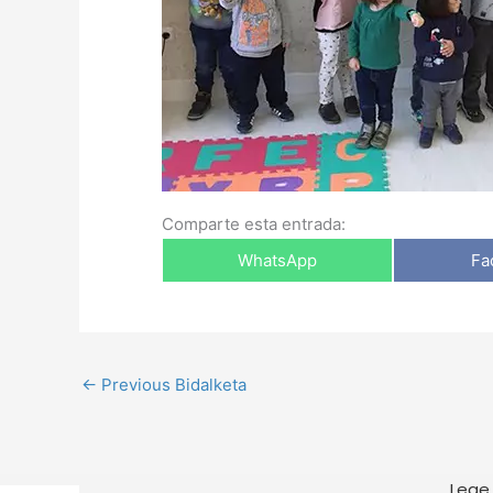
Comparte esta entrada:
WhatsApp
Fa
←
Previous Bidalketa
Lege