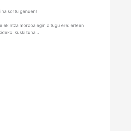
aina sortu genuen!
te ekintza mordoa egin ditugu ere: erleen
aikideko ikuskizuna…