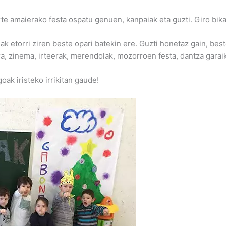
rte amaierako festa ospatu genuen, kanpaiak eta guzti. Giro bik
 etorri ziren beste opari batekin ere. Guzti honetaz gain, bes
lerra, zinema, irteerak, merendolak, mozorroen festa, dantza gar
ak iristeko irrikitan gaude!