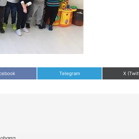
cebook
Telegram
X (Twit
 oharra