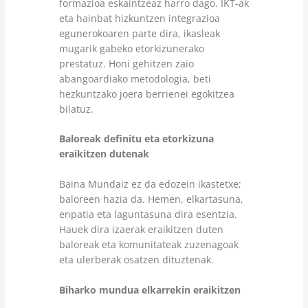
formazioa eskaintzeaz harro dago. IKT-ak
eta hainbat hizkuntzen integrazioa
egunerokoaren parte dira, ikasleak
mugarik gabeko etorkizunerako
prestatuz. Honi gehitzen zaio
abangoardiako metodologia, beti
hezkuntzako joera berrienei egokitzea
bilatuz.
Baloreak definitu eta etorkizuna
eraikitzen dutenak
Baina Mundaiz ez da edozein ikastetxe;
baloreen hazia da. Hemen, elkartasuna,
enpatia eta laguntasuna dira esentzia.
Hauek dira izaerak eraikitzen duten
baloreak eta komunitateak zuzenagoak
eta ulerberak osatzen dituztenak.
Biharko mundua elkarrekin eraikitzen