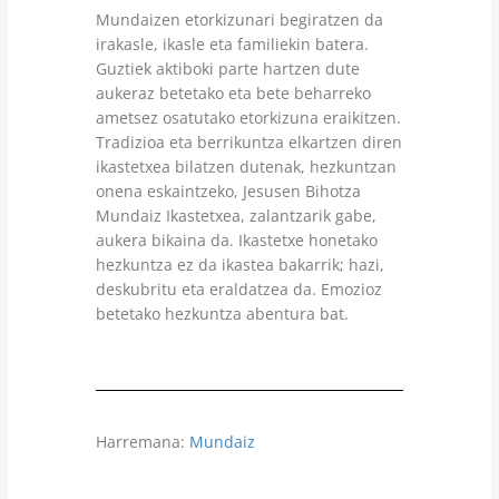
Mundaizen etorkizunari begiratzen da
irakasle, ikasle eta familiekin batera.
Guztiek aktiboki parte hartzen dute
aukeraz betetako eta bete beharreko
ametsez osatutako etorkizuna eraikitzen.
Tradizioa eta berrikuntza elkartzen diren
ikastetxea bilatzen dutenak, hezkuntzan
onena eskaintzeko, Jesusen Bihotza
Mundaiz Ikastetxea, zalantzarik gabe,
aukera bikaina da. Ikastetxe honetako
hezkuntza ez da ikastea bakarrik; hazi,
deskubritu eta eraldatzea da. Emozioz
betetako hezkuntza abentura bat.
Harremana:
Mundaiz