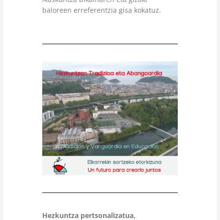
baloreen erreferentzia gisa kokatuz.
Hezkuntza pertsonalizatua,