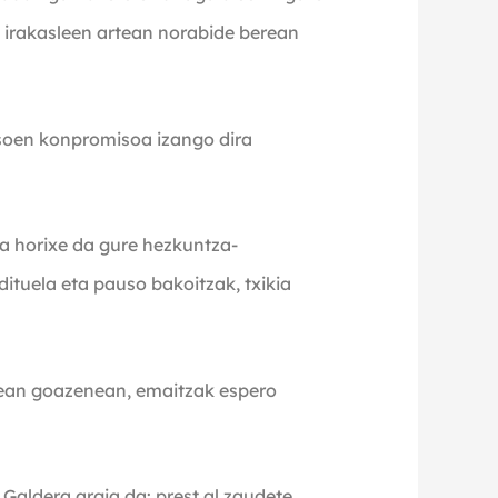
ta irakasleen artean norabide berean
asoen konpromisoa izango dira
na horixe da gure hezkuntza-
ituela eta pauso bakoitzak, txikia
nean goazenean, emaitzak espero
 Galdera argia da: prest al zaudete