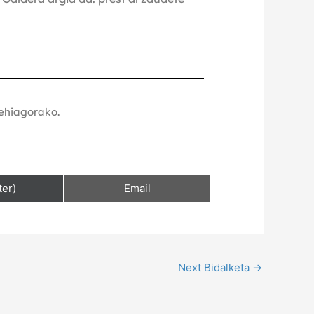
gehiagorako.
ter)
Email
Next Bidalketa
→