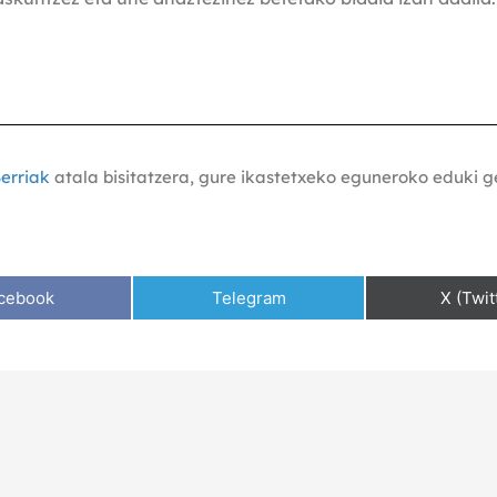
erriak
atala bisitatzera, gure ikastetxeko eguneroko eduki 
cebook
Telegram
X (Twit