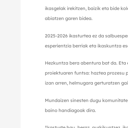
ikasgelak irekitzen, baizik eta bide k
abiatzen garen bidea.
2025-2026 ikasturtea ez da salbuespe
esperientzia berriak eta ikaskuntza e
Hezkuntza bera abentura bat da. Eta 
proiektuaren funtsa: haztea prozesu p
izan arren, helmugara gerturatzen gai
Mundaizen sinesten dugu komunitate 
baino handiagoak dira.
Ikasturte hau, beraz, aurkikuntzez, ik