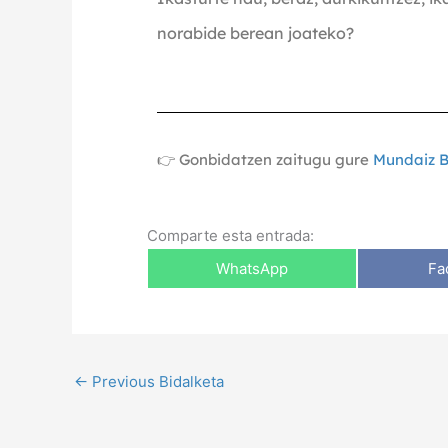
norabide berean joateko?
👉 Gonbidatzen zaitugu gure
Mundaiz B
Comparte esta entrada:
WhatsApp
Fa
←
Previous Bidalketa