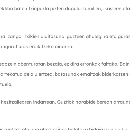
olektibo baten txinparta pizten dugula: familien, ikasleen e
na izango. Txikien alaitasuna, gazteen ahalegina eta gur
sanguratsuak eraikitzeko oinarria.
edozein abenturatan bezala, ez dira erronkak faltako. Bai
artekatua dela ulertzea, batasunak emaitzak biderkatzen d
tuela.
hezitzailearen indarrean. Guztiok norabide berean arrau
askuntzez eta une ahaztezinez betetako bidaia izan dadila.