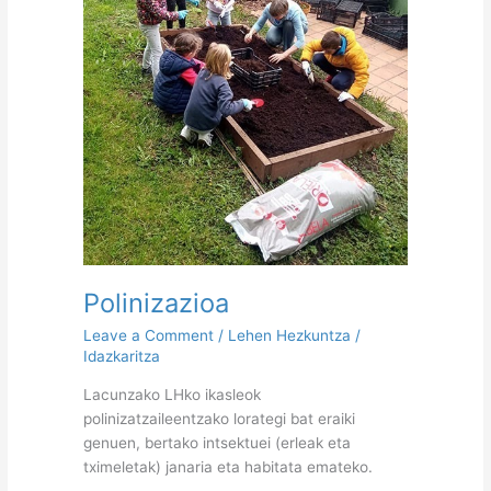
Polinizazioa
Leave a Comment
/
Lehen Hezkuntza
/
Idazkaritza
Lacunzako LHko ikasleok
polinizatzaileentzako lorategi bat eraiki
genuen, bertako intsektuei (erleak eta
tximeletak) janaria eta habitata emateko.