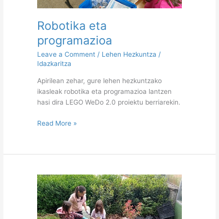
Robotika eta
programazioa
Leave a Comment
/
Lehen Hezkuntza
/
Idazkaritza
Apirilean zehar, gure lehen hezkuntzako
ikasleak robotika eta programazioa lantzen
hasi dira LEGO WeDo 2.0 proiektu berriarekin.
Read More »
Polinizazioa