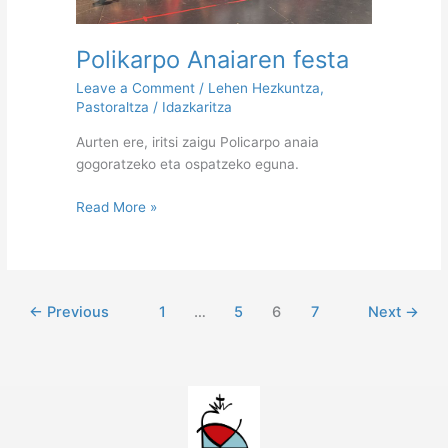
Polikarpo Anaiaren festa
Leave a Comment
/
Lehen Hezkuntza
,
Pastoraltza
/
Idazkaritza
Aurten ere, iritsi zaigu Policarpo anaia
gogoratzeko eta ospatzeko eguna.
Read More »
←
Previous
1
…
5
6
7
Next
→