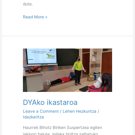
dute.
Read More »
DYAko
ikastaroa
DYAko ikastaroa
Leave a Comment
/
Lehen Hezkuntza
/
Idazkaritza
Haurrek Bihotz Biriken Suspertzea egiten
jakingo balute, milaka bizitza salbatuko