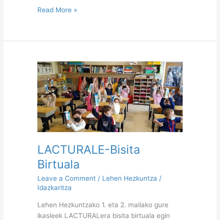
Read More »
LACTURALE-
Bisita
Birtuala
LACTURALE-Bisita
Birtuala
Leave a Comment
/
Lehen Hezkuntza
/
Idazkaritza
Lehen Hezkuntzako 1. eta 2. mailako gure
ikasleek LACTURALera bisita birtuala egin