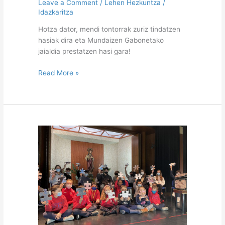
Leave a Comment
/
Lehen Hezkuntza
/
Idazkaritza
Hotza dator, mendi tontorrak zuriz tindatzen
hasiak dira eta Mundaizen Gabonetako
jaialdia prestatzen hasi gara!
Read More »
Polikarpo
Anaiaren
festa