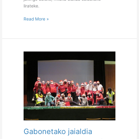
lirateke.
Read More »
Gabonetako
jaialdia
Gabonetako jaialdia