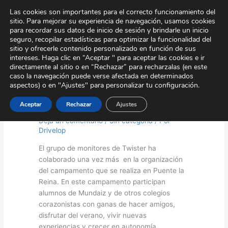
Ir
Tour Virtual
Área Privada
Contacto
Las cookies son importantes para el correcto funcionamiento del
al
sitio. Para mejorar su experiencia de navegación, usamos cookies
contenido
para recordar sus datos de inicio de sesión y brindarle un inicio
seguro, recopilar estadísticas para optimizar la funcionalidad del
sitio y ofrecerle contenido personalizado en función de sus
intereses. Haga clic en “Aceptar " para aceptar las cookies e ir
directamente al sitio o en “Rechazar” para recharzalas (en este
caso la navegación puede verse afectada en determinados
aspectos) o en "Ajustes" para personalizar tu configuración.
Gares 2015
Aceptar
Rechazar
Ajustes
Deja un comentario
/
Sin categoría
/ Por
Drivelop
El grupo de monitores de Twister ha
colaborado una vez más en la organización
del campamento que se realiza en Puente la
Reina. En este campamento participan
alumnos de Mundaiz y de otros colegios
corazonistas con ganas de hacer amigos,
disfrutar del verano, vivir nuevas
experiencias y crecer en autonomía,