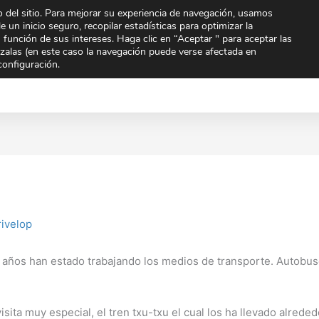
 del sitio. Para mejorar su experiencia de navegación, usamos
To
e un inicio seguro, recopilar estadísticas para optimizar la
n función de sus intereses. Haga clic en “Aceptar " para aceptar las
arzalas (en este caso la navegación puede verse afectada en
Extraescolares
Noticias
Orientación
Quien
configuración.
mpartir
Compartir
Compar
en
en
ivelop
e 3 años han estado trabajando los medios de transporte. Autobu
sita muy especial, el tren txu-txu el cual los ha llevado alrede