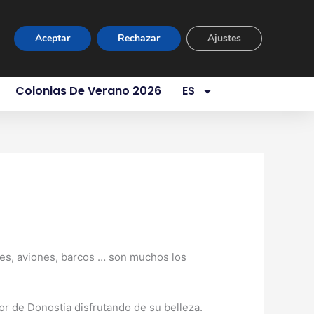
ur Virtual
Área Privada
Contacto
Aceptar
Rechazar
Ajustes
es Somos
Servicios
Aula 1 Año
Colonias De Verano 2026
ES
tir
Compartir
en
ses, aviones, barcos … son muchos los
dor de Donostia disfrutando de su belleza.