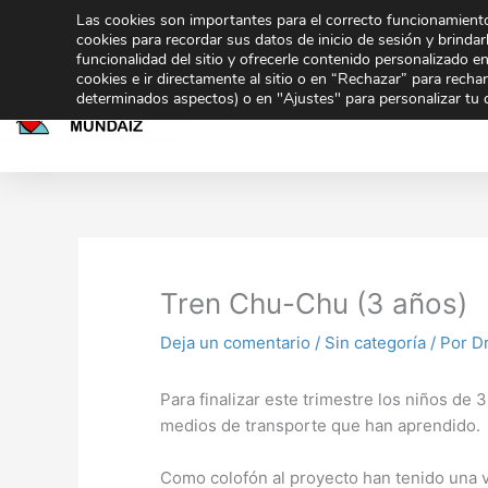
Ir
Las cookies son importantes para el correcto funcionamiento
943 32 70 02
secretaria@gmundaiz.com
al
cookies para recordar sus datos de inicio de sesión y brindarl
funcionalidad del sitio y ofrecerle contenido personalizado e
contenido
cookies e ir directamente al sitio o en “Rechazar” para rech
Inicio
Educación
determinados aspectos) o en "Ajustes" para personalizar tu 
Compartir
Co
en
en
Tren Chu-Chu (3 años)
Deja un comentario
/
Sin categoría
/ Por
Dr
Para finalizar este trimestre los niños d
medios de transporte que han aprendido.
Como colofón al proyecto han tenido una vi