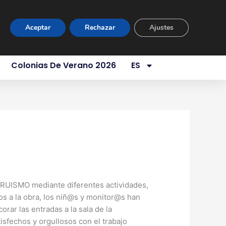
ur Virtual
Área Privada
Contacto
Aceptar
Rechazar
Ajustes
es Somos
Servicios
Aula 1 Año
Colonias De Verano 2026
ES
tir
Compartir
en
ALTRUISMO mediante diferentes actividades,
nos a la obra, los niñ@s y monitor@s han
rar las entradas a la sala de la
sfechos y orgullosos con el trabajo