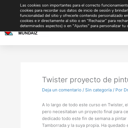
Ir
Las cookies son importantes para el correcto funcionamiento
943 32 70 02
secretaria@gmundaiz.com
al
cookies para recordar sus datos de inicio de sesión y brindarl
funcionalidad del sitio y ofrecerle contenido personalizado e
contenido
cookies e ir directamente al sitio o en “Rechazar” para rech
Inicio
Educación
determinados aspectos) o en "Ajustes" para personalizar tu 
Compartir
Co
en
en
Twister proyecto de pint
Deja un comentario
/
Sin categoría
/ Por
Dr
A lo largo de todo este curso en Twister, 
pero necesitaban un proyecto final para ce
dedicado todo este fin de semana a pintar 
Tamborrada y la suya propia. Ha quedado e