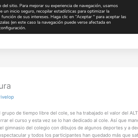
 del sitio. Para mejorar su experiencia de navegación, usamos
To
e un inicio seguro, recopilar estadísticas para optimizar la
n función de sus intereses. Haga clic en “Aceptar " para aceptar las
arzalas (en este caso la navegación puede verse afectada en
Extraescolares
Noticias
Orientación
Quien
configuración.
mpartir
Compartir
Compar
en
en
ura
ivelop
el grupo de tiempo libre del cole, se ha trabajado el valor del 
rrar el curso y esta vez se lo han dedicado al cole. Así que ma
el gimnasio del colegio con dibujos de algunos deportes y a deco
spectacular y todos los participantes han quedado más que sati