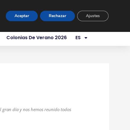
ur Virtual
Área Privada
Contacto
Aceptar
Rechazar
Ajustes
es Somos
Servicios
Aula 1 Año
Colonias De Verano 2026
ES
tir
Compartir
en
el gran día y nos hemos reunido todos