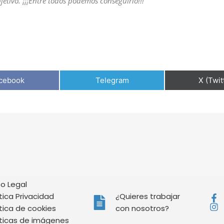
jetivo. ¡¡¡Entre todos podemos conseguirlo!!!
cebook
Telegram
X (Twit
so Legal
ítica Privacidad
¿Quieres trabajar
ítica de cookies
con nosotros?
íticas de imágenes