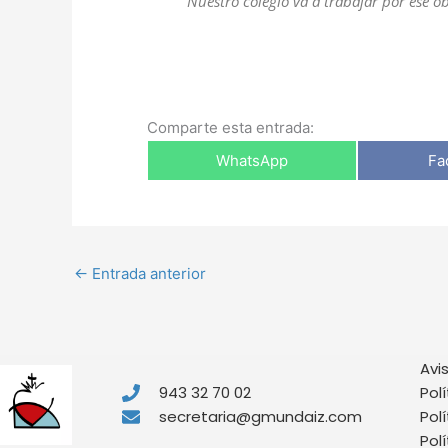
Nuestro colegio va a trabajar por ese ob
Comparte esta entrada:
WhatsApp
Fa
←
Entrada anterior
Avi
943 32 70 02
Pol
secretaria@gmundaiz.com
Pol
Pol