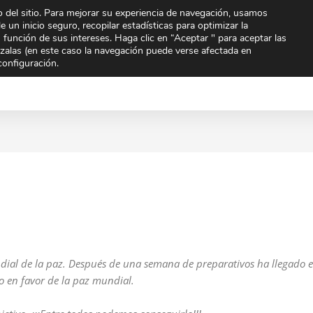
 del sitio. Para mejorar su experiencia de navegación, usamos
To
e un inicio seguro, recopilar estadísticas para optimizar la
n función de sus intereses. Haga clic en “Aceptar " para aceptar las
arzalas (en este caso la navegación puede verse afectada en
Extraescolares
Noticias
Orientación
Quien
configuración.
mpartir
Compartir
Compar
en
en
undial de la paz. Después de una semana de preparativos ha llegado 
o en favor de la paz mundial.