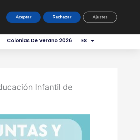
ur Virtual
Área Privada
Contacto
Aceptar
Rechazar
Ajustes
es Somos
Servicios
Aula 1 Año
Colonias De Verano 2026
ES
tir
Compartir
en
ucación Infantil de