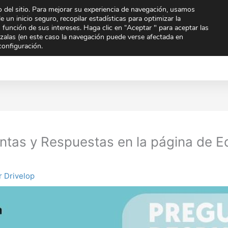
 del sitio. Para mejorar su experiencia de navegación, usamos
To
e un inicio seguro, recopilar estadísticas para optimizar la
n función de sus intereses. Haga clic en “Aceptar " para aceptar las
arzalas (en este caso la navegación puede verse afectada en
Extraescolares
Noticias
Orientación
Quien
configuración.
mpartir
Compartir
Compar
en
en
tas y Respuestas en la página de Ed
r
Drivelop