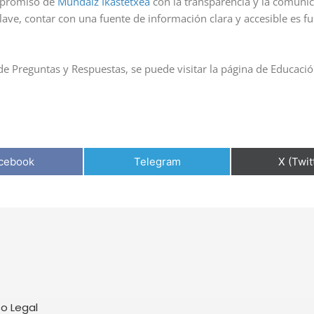
mpromiso de
Mundaiz Ikastetxea
con la transparencia y la comunic
lave, contar con una fuente de información clara y accesible es
 Preguntas y Respuestas, se puede visitar la página de Educación 
cebook
Telegram
X (Twit
so Legal