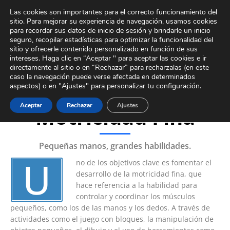
Ir
Tour Virtual
Área Privada
Contacto
Las cookies son importantes para el correcto funcionamiento del
al
sitio. Para mejorar su experiencia de navegación, usamos cookies
contenido
para recordar sus datos de inicio de sesión y brindarle un inicio
seguro, recopilar estadísticas para optimizar la funcionalidad del
sitio y ofrecerle contenido personalizado en función de sus
intereses. Haga clic en “Aceptar " para aceptar las cookies e ir
directamente al sitio o en “Rechazar” para recharzalas (en este
caso la navegación puede verse afectada en determinados
aspectos) o en "Ajustes" para personalizar tu configuración.
Desarrollo de la
Aceptar
Rechazar
Ajustes
Motricidad Fina
Pequeñas manos, grandes habilidades.
U
no de los objetivos clave es fomentar el
desarrollo de la motricidad fina, que
hace referencia a la habilidad para
controlar y coordinar los músculos
pequeños, como los de las manos y los dedos. A través de
actividades como el juego con bloques, la manipulación de