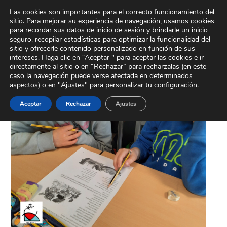
Ir
Tour Virtual
Área Privada
Contacto
Las cookies son importantes para el correcto funcionamiento del
al
sitio. Para mejorar su experiencia de navegación, usamos cookies
contenido
para recordar sus datos de inicio de sesión y brindarle un inicio
seguro, recopilar estadísticas para optimizar la funcionalidad del
sitio y ofrecerle contenido personalizado en función de sus
Actuaciones
intereses. Haga clic en “Aceptar " para aceptar las cookies e ir
directamente al sitio o en “Rechazar” para recharzalas (en este
caso la navegación puede verse afectada en determinados
aspectos) o en "Ajustes" para personalizar tu configuración.
Aceptar
Rechazar
Ajustes