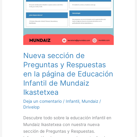
la
página
de
Educación
Infantil
de
Mundaiz
Ikastetxea
Nueva sección de
Preguntas y Respuestas
en la página de Educación
Infantil de Mundaiz
Ikastetxea
Deja un comentario
/
Infantil
,
Mundaiz
/
Drivelop
Descubre todo sobre la educación infantil en
Mundaiz Ikastetxea con nuestra nueva
sección de Preguntas y Respuestas.