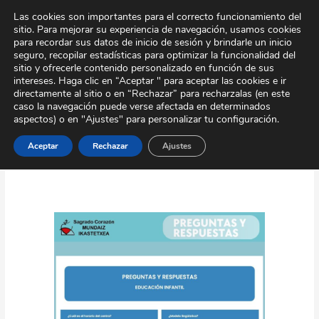
Ir
Tour Virtual
Área Privada
Contacto
Las cookies son importantes para el correcto funcionamiento del
al
sitio. Para mejorar su experiencia de navegación, usamos cookies
contenido
para recordar sus datos de inicio de sesión y brindarle un inicio
seguro, recopilar estadísticas para optimizar la funcionalidad del
sitio y ofrecerle contenido personalizado en función de sus
intereses. Haga clic en “Aceptar " para aceptar las cookies e ir
directamente al sitio o en “Rechazar” para recharzalas (en este
caso la navegación puede verse afectada en determinados
aspectos) o en "Ajustes" para personalizar tu configuración.
adaptación infantil
Aceptar
Rechazar
Ajustes
Nueva
sección
de
Preguntas
y
Respuestas
en