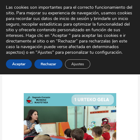
Ir
Tour Virtual
Área Privada
Contacto
Las cookies son importantes para el correcto funcionamiento del
al
sitio. Para mejorar su experiencia de navegación, usamos cookies
contenido
para recordar sus datos de inicio de sesión y brindarle un inicio
seguro, recopilar estadísticas para optimizar la funcionalidad del
sitio y ofrecerle contenido personalizado en función de sus
intereses. Haga clic en “Aceptar " para aceptar las cookies e ir
directamente al sitio o en “Rechazar” para recharzalas (en este
caso la navegación puede verse afectada en determinados
aspectos) o en "Ajustes" para personalizar tu configuración.
desarrollo infantil
Aceptar
Rechazar
Ajustes
Tu
Hijo
en
las
Mejores
Manos:
Ventajas