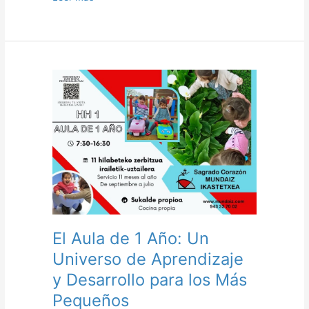
El
Aula
de
1
Año:
Un
Universo
de
Aprendizaje
y
Desarrollo
El Aula de 1 Año: Un
para
Universo de Aprendizaje
los
Más
y Desarrollo para los Más
Pequeños
Pequeños