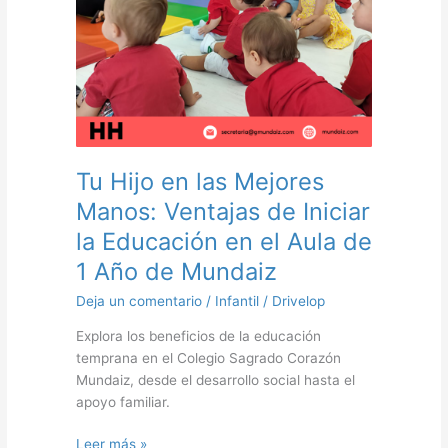
de
Iniciar
la
Educación
en
el
Aula
de
Tu Hijo en las Mejores
1
Manos: Ventajas de Iniciar
Año
de
la Educación en el Aula de
Mundaiz
1 Año de Mundaiz
Deja un comentario
/
Infantil
/
Drivelop
Explora los beneficios de la educación
temprana en el Colegio Sagrado Corazón
Mundaiz, desde el desarrollo social hasta el
apoyo familiar.
Leer más »