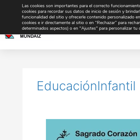
Ir
Las cookies son importantes para el correcto funcionamiento
943 32 70 02
secretaria@gmundaiz.com
al
cookies para recordar sus datos de inicio de sesión y brindarl
funcionalidad del sitio y ofrecerle contenido personalizado e
contenido
cookies e ir directamente al sitio o en “Rechazar” para rech
Inicio
Educación
determinados aspectos) o en "Ajustes" para personalizar tu 
EducaciónInfantil
Integración
de
la