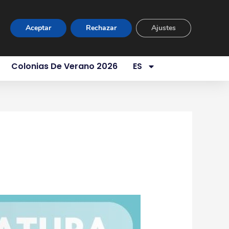
ur Virtual
Área Privada
Contacto
Aceptar
Rechazar
Ajustes
es Somos
Servicios
Aula 1 Año
Colonias De Verano 2026
ES