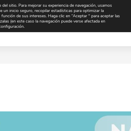
 del sitio. Para mejorar su experiencia de navegación, usamos
To
e un inicio seguro, recopilar estadísticas para optimizar la
n función de sus intereses. Haga clic en “Aceptar " para aceptar las
arzalas (en este caso la navegación puede verse afectada en
Extraescolares
Noticias
Orientación
Quien
configuración.