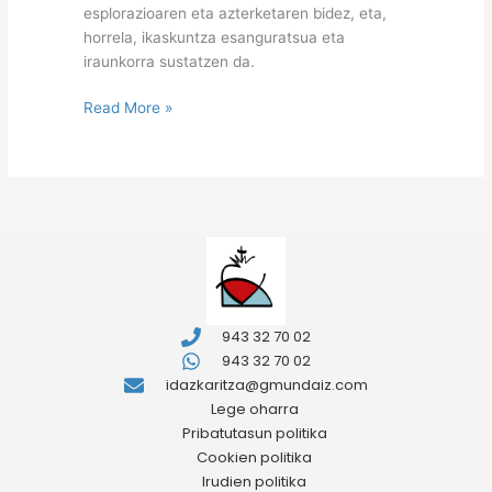
esplorazioaren eta azterketaren bidez, eta,
horrela, ikaskuntza esanguratsua eta
iraunkorra sustatzen da.
Read More »
943 32 70 02
943 32 70 02
idazkaritza@gmundaiz.com
Lege oharra
Pribatutasun politika
Cookien politika
Irudien politika