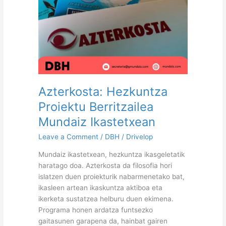
Azterkosta: Hezkuntza
Proiektu Berritzailea
Mundaiz Ikastetxean
Leave a Comment
/
DBH
/
Drivelop
Mundaiz ikastetxean, hezkuntza ikasgeletatik
haratago doa. Azterkosta da filosofia hori
islatzen duen proiekturik nabarmenetako bat,
ikasleen artean ikaskuntza aktiboa eta
ikerketa sustatzea helburu duen ekimena.
Programa honen ardatza funtsezko
gaitasunen garapena da, hainbat gairen