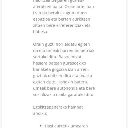
haurtzaindegiaren gunetik
ateratzen baita. Orain arte, hau
izan da berak ezagutu duen
espazioa eta bertan aurkitzen
zituen bere erreferentziak eta
babesa.
Orain guzti hori aldatu egiten
da eta umeak harreman berriak
sortuko ditu. Batzuentzat
hasiera batean gurasoekiko
banaketa gogorra izan arren,
guztiak ohitzen dira eta onartu
egiten dute. Honekin batera,
umeak bere autonomía eta bere
sozializazio maila garatuko ditu.
Egokitzapenerako hainbat
aholku:
Hasi aurretik umearen