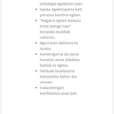
ordutegia egokitzen joan.
Saiatu egokitzapena beti
persona berdina egiten.
“Negarra egiten baduzu
triste joango naiz”
bezalako esaldiak
sahiestu.
Agurraren denbora ez
luzatu.
Komenigarria da Garai
honetan veste aldaketa
batzuk ez egitea.
Helduak lasaitasuna
transmititu behar dio
umeari.
Irakasleengan
konfidantza osoa izan.