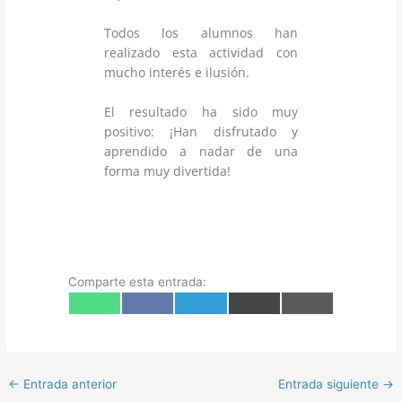
Todos los alumnos han
realizado esta actividad con
mucho interés e ilusión.
El resultado ha sido muy
positivo: ¡Han disfrutado y
aprendido a nadar de una
forma muy divertida!
Comparte esta entrada:
Compartir
Compartir
Compartir
Compartir
Compartir
W
F
T
X
E
en
en
en
en
en
h
a
e
(
m
a
c
l
T
a
t
e
e
w
i
s
b
g
i
l
A
o
r
t
p
o
a
t
←
Entrada anterior
Entrada siguiente
→
p
k
m
e
r