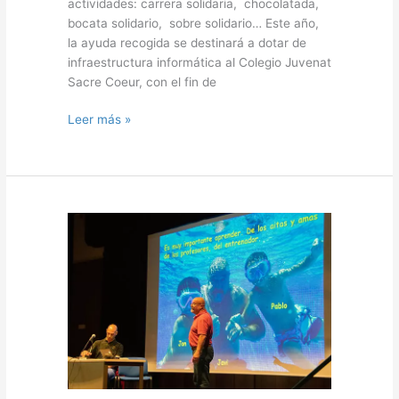
actividades: carrera solidaria, chocolatada,
bocata solidario, sobre solidario… Este año,
la ayuda recogida se destinará a dotar de
infraestructura informática al Colegio Juvenat
Sacre Coeur, con el fin de
Leer más »
Encuentro
con
Richard
Oribe
(1º-3ºEP)